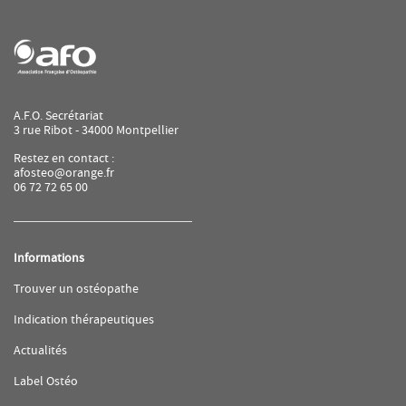
A.F.O. Secrétariat
3 rue Ribot - 34000 Montpellier
Restez en contact :
afosteo@orange.fr
06 72 72 65 00
Informations
(ouvre
Trouver un ostéopathe
dans
une
(ouvre
Indication thérapeutiques
nouvelle
dans
fenêtre)
une
(ouvre
Actualités
nouvelle
dans
fenêtre)
une
(ouvre
Label Ostéo
nouvelle
dans