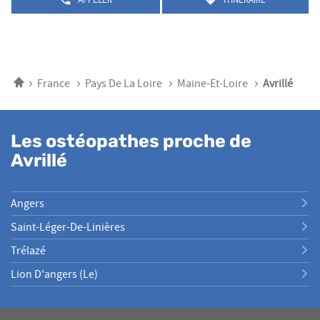
AFFICHER
JUSQU'AU
de
LE
POINT
plus
NUMÉRO
DE
amples
DE
VENTE
TÉLÉPHONE
informations
PIERRE
DU
HALLIGON
POINT
Accueil
France
Pays De La Loire
Maine-Et-Loire
Avrillé
DE
VENTE
PIERRE
HALLIGON
Les ostéopathes proche de
Avrillé
Angers
Saint-Léger-De-Linières
Trélazé
Lion D'angers (le)