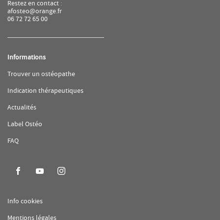
Restez en contact :
afosteo@orange.fr
06 72 72 65 00
Informations
(ouvre
Trouver un ostéopathe
dans
une
(ouvre
Indication thérapeutiques
nouvelle
dans
fenêtre)
une
(ouvre
Actualités
nouvelle
dans
fenêtre)
une
(ouvre
Label Ostéo
nouvelle
dans
fenêtre)
une
(ouvre
FAQ
nouvelle
dans
fenêtre)
une
nouvelle
fenêtre)
Aller
Aller
Aller
sur
sur
sur
la
la
la
(ouvre
Info cookies
page
page
page
dans
(ouvre
Mentions légales
facebook
youtube
instagram
une