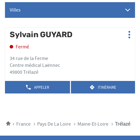
Villes
Appuyer
Sylvain GUYARD
Point
Plus
sur
de
d'op
la
Fermé
vente
touche
:
ENTRÉE
34 rue de la Ferme
pour
Centre médical Laënnec
obtenir
49800 Trélazé
de
plus
APPELER
ITINÉRAIRE
AFFICHER
JUSQU'AU
amples
LE
POINT
informations
NUMÉRO
DE
DE
VENTE
TÉLÉPHONE
SYLVAIN
DU
GUYARD
POINT
Accueil
France
Pays De La Loire
Maine-Et-Loire
Trélazé
DE
VENTE
SYLVAIN