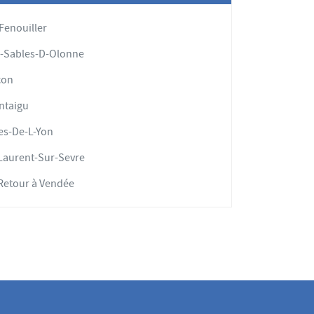
Fenouiller
-Sables-D-Olonne
con
ntaigu
es-De-L-Yon
Laurent-Sur-Sevre
Retour à Vendée