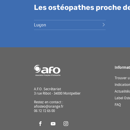
Les ostéopathes proche de
Luçon
Informat
Trouver u
Indicatio
A.F.O. Secrétariat
Actualités
3 rue Ribot - 34000 Montpellier
Label Ost
Restez en contact :
(ouvr
FAQ
afosteo@orange.fr
dans
06 72 72 65 00
une
nouve
fenêtr
Aller
Aller
Aller