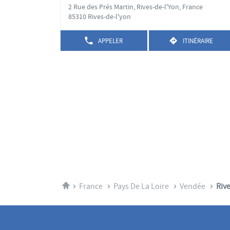
d
la
2 Rue des Prés Martin, Rives-de-l'Yon, France
vente
touche
85310 Rives-de-l'yon
:
ENTRÉE
pour
APPELER
ITINÉRAIRE
AFFICHER
JUSQU'AU
obtenir
LE
POINT
de
NUMÉRO
DE
DE
plus
VENTE
TÉLÉPHONE
OLIVIER
amples
DU
BLANDIN
informations
POINT
DE
VENTE
OLIVIER
BLANDIN
Accueil
France
Pays De La Loire
Vendée
Riv