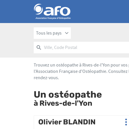
Tous les pays
RECHERCHER
UN
Ville,
POINT
Code
DE
Postal
VENTE
Trouvez un ostéopathe à Rives-de-l'Yon pour vos 
AFO
l'Association Française d'Ostéopathie. Consultez 
rendez-vous.
Un ostéopathe
à Rives-de-l'Yon
Appuyer
Olivier BLANDIN
Point
P
sur
de