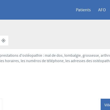
Patients
AFO
À
,
PROXIMITÉ
TROUVER
UN
POINT
prestations d'ostéopathie : mal de dos, lombalgie, grossesse, art
DE
les horaires, les numéros de téléphone, les adresses des ostéopath
VENTE
AFO
Vil
lus