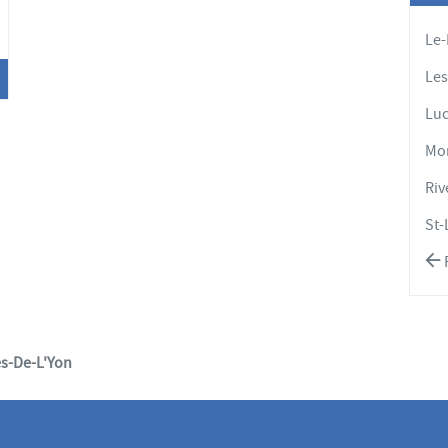
'options
Le-
Les
Lu
Mo
Riv
St-
es-De-L'Yon