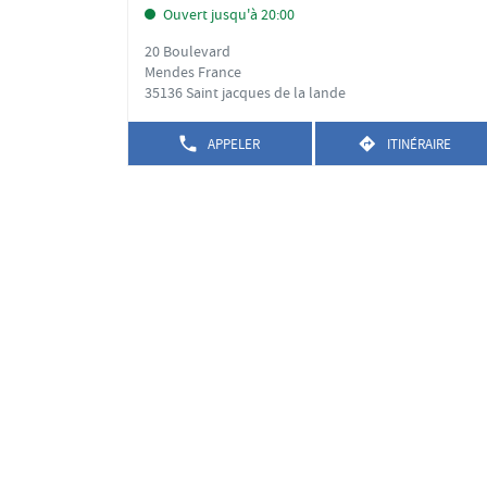
d
la
Ouvert jusqu'à 20:00
vente
touche
:
20 Boulevard
ENTRÉE
Mendes France
pour
35136 Saint jacques de la lande
obtenir
de
APPELER
ITINÉRAIRE
plus
AFFICHER
JUSQU'AU
LE
POINT
amples
NUMÉRO
DE
informations
DE
VENTE
TÉLÉPHONE
NICOLAS
DU
FOURNIALS
POINT
DE
VENTE
NICOLAS
FOURNIALS