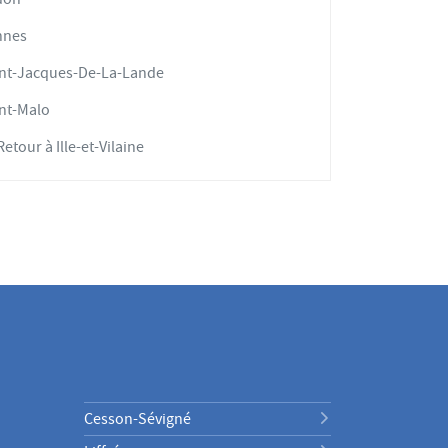
nnes
nt-Jacques-De-La-Lande
nt-Malo
etour à Ille-et-Vilaine
Cesson-Sévigné