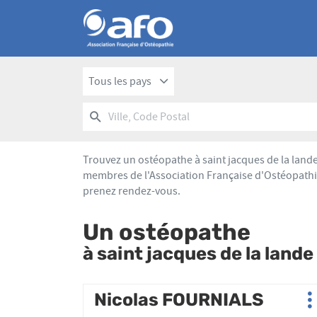
Tous les pays
RECHERCHER
UN
Ville,
POINT
Code
DE
Postal
VENTE
Trouvez un ostéopathe à saint jacques de la lande
AFO
membres de l'Association Française d'Ostéopathie
prenez rendez-vous.
Un ostéopathe
à saint jacques de la lande
Appuyer
Nicolas FOURNIALS
Point
P
sur
de