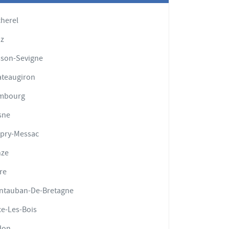
herel
uz
son-Sevigne
teaugiron
mbourg
sne
pry-Messac
nze
fre
ntauban-De-Bretagne
e-Les-Bois
don