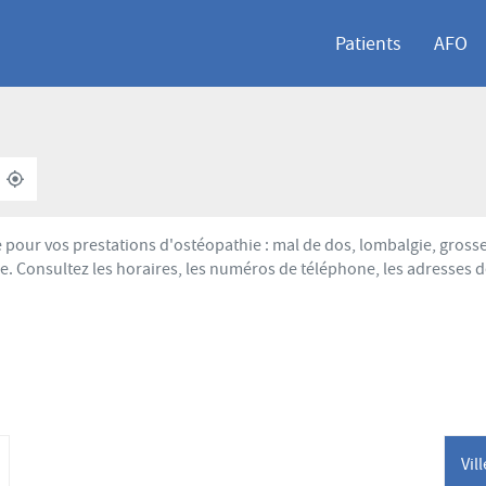
Patients
AFO
À
,
PROXIMITÉ
TROUVER
UN
POINT
 pour vos prestations d'ostéopathie : mal de dos, lombalgie, gross
DE
. Consultez les horaires, les numéros de téléphone, les adresses d
VENTE
AFO
Vil
lus