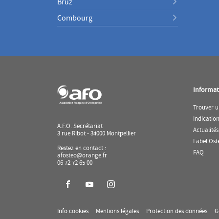
Bruz
Combourg
Informat
Trouver u
Indicatio
A.F.O. Secrétariat
Actualités
3 rue Ribot - 34000 Montpellier
Label Ost
Restez en contact :
(ouvr
FAQ
afosteo@orange.fr
dans
06 72 72 65 00
une
nouve
fenêtr
Aller
Aller
Aller
sur
sur
sur
la
la
la
(ouvre
(ouvre
(ouv
Info cookies
Mentions légales
Protection des données
G