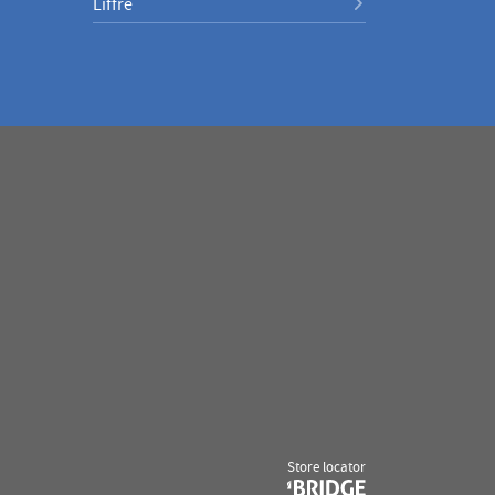
Liffré
(ouvre
Store locator
dans