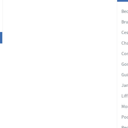
'options
Bec
Br
Ces
Cha
Co
Go
Gui
Ja
Lif
Mo
Poc
Re