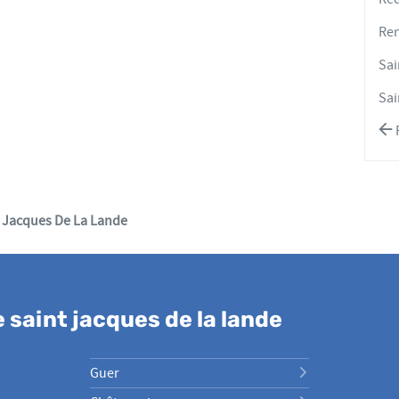
Re
Sai
Sai
R
 Jacques De La Lande
saint jacques de la lande
Guer