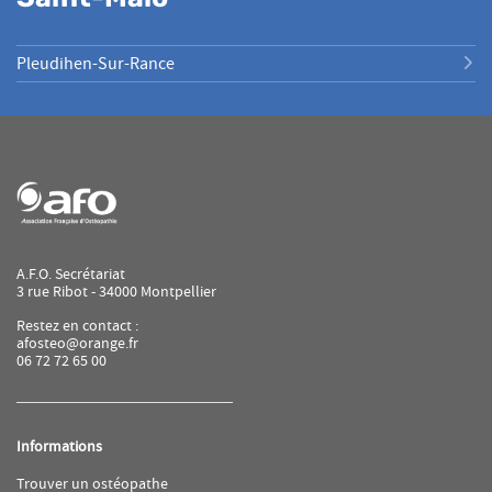
Pleudihen-Sur-Rance
A.F.O. Secrétariat
3 rue Ribot - 34000 Montpellier
Restez en contact :
afosteo@orange.fr
06 72 72 65 00
Informations
(ouvre
Trouver un ostéopathe