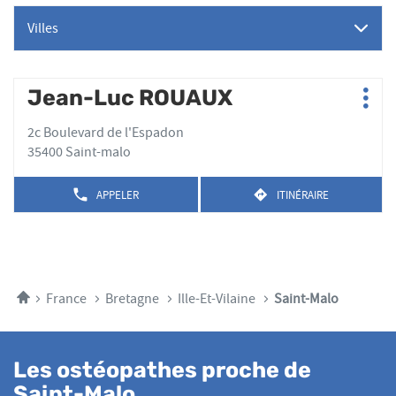
Villes
Appuyer
Jean-Luc ROUAUX
Point
Plus
sur
de
d'op
la
2c Boulevard de l'Espadon
vente
touche
35400 Saint-malo
:
ENTRÉE
pour
APPELER
ITINÉRAIRE
AFFICHER
JUSQU'AU
obtenir
LE
POINT
de
NUMÉRO
DE
plus
DE
VENTE
TÉLÉPHONE
amples
JEAN-
DU
LUC
informations
POINT
ROUAUX
Accueil
France
Bretagne
Ille-Et-Vilaine
Saint-Malo
DE
VENTE
JEAN-
LUC
Les ostéopathes proche de
ROUAUX
Saint-Malo