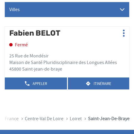
Villes
Appuyer
Fabien BELOT
Point
Plus
sur
de
d'op
la
Fermé
vente
touche
:
ENTRÉE
25 Rue de Mondésir
pour
Maison de Santé Pluridisciplinaire des Longues Allées
obtenir
45800 Saint-jean-de-braye
de
plus
APPELER
ITINÉRAIRE
AFFICHER
JUSQU'AU
amples
LE
POINT
informations
NUMÉRO
DE
DE
VENTE
TÉLÉPHONE
FABIEN
DU
BELOT
POINT
cueil
France
Centre-Val De Loire
Loiret
Saint-Jean-De-Braye
DE
VENTE
FABIEN