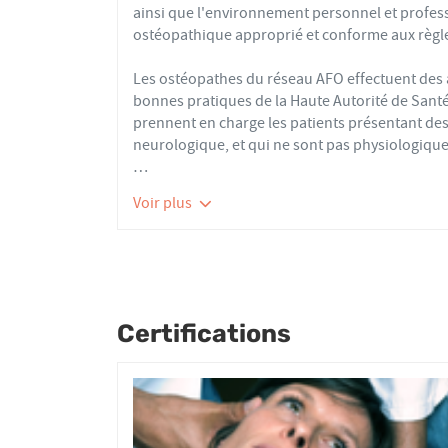
ainsi que l'environnement personnel et profes
ostéopathique approprié et conforme aux règle
Les ostéopathes du réseau AFO effectuent de
bonnes pratiques de la Haute Autorité de Santé e
prennent en charge les patients présentant des 
neurologique, et qui ne sont pas physiologique
Nourrissons, enfants, adultes ou seniors, acti
Voir plus
tous les patients reçoivent un traitement ost
articulaires, viscérales ou crâniennes.
Le réseau AFO garantit une assurance qualité de
Les adhérents de l’AFO sont agréés par le minis
pour avoir le droit d'user du titre d’ostéopathe
Certifications