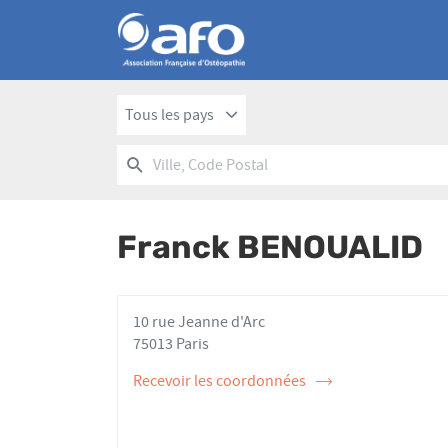
Tous les pays
RECHERCHER
UN
Ville,
POINT
Code
DE
Postal
VENTE
Franck BENOUALID
AFO
10 rue Jeanne d'Arc
75013 Paris
Recevoir les coordonnées
de
l'ostéopathe
Franck