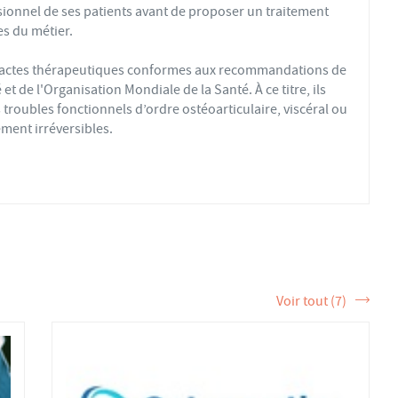
sionnel de ses patients avant de proposer un traitement
s du métier.
s actes thérapeutiques conformes aux recommandations de
t de l'Organisation Mondiale de la Santé. À ce titre, ils
troubles fonctionnels d’ordre ostéoarticulaire, viscéral ou
ment irréversibles.
fs ou sédentaires, avec des douleurs aiguës ou chroniques,
éopathique par mobilisations ou manipulations des sphères
 la formation et de la pratique de l’ostéopathe rationnelle.
tère de la Santé et sont enregistrés dans l’Annuaire Santé
 et d'exercer les actes ostéopathiques.
Voir tout (7)