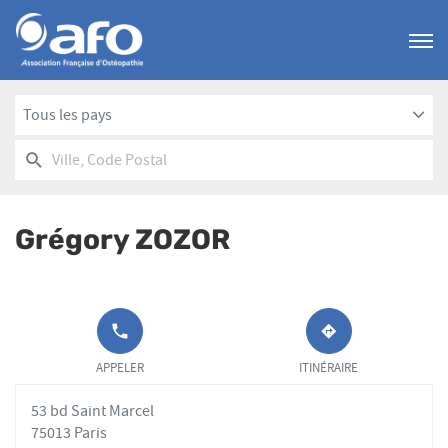
Menu
Tous les pays
RECHERCHER
UN
Ville,
POINT
Code
DE
Postal
VENTE
Grégory ZOZOR
AFO
APPELER LE
JUSQU'AU
POINT DE
POINT
APPELER
ITINÉRAIRE
VENTE
DE
GRÉGORY
VENTE
53 bd Saint Marcel
ZOZOR AU
GRÉGORY
ZOZOR
75013 Paris