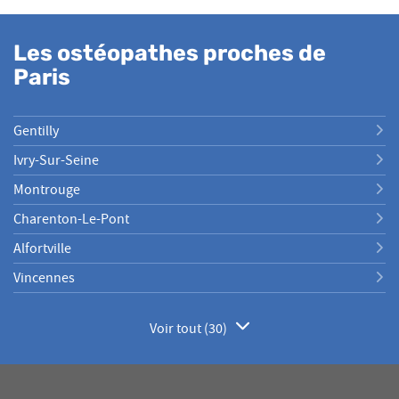
Les ostéopathes proches de
Paris
Gentilly
Ivry-Sur-Seine
Montrouge
Charenton-Le-Pont
Alfortville
Vincennes
Voir tout (30)
de
points
de
vente