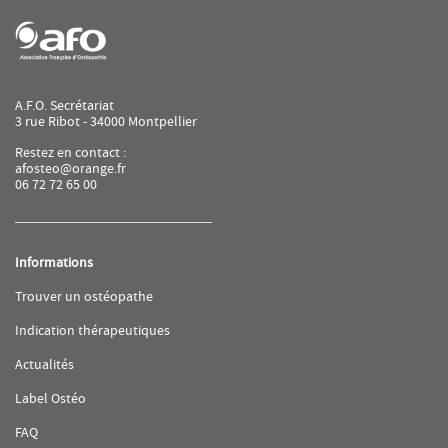
de
AFO
A.F.O. Secrétariat
3 rue Ribot - 34000 Montpellier
Restez en contact :
afosteo@orange.fr
06 72 72 65 00
Informations
(ouvre
Trouver un ostéopathe
dans
une
(ouvre
Indication thérapeutiques
nouvelle
dans
fenêtre)
une
(ouvre
Actualités
nouvelle
dans
fenêtre)
une
(ouvre
Label Ostéo
nouvelle
dans
fenêtre)
une
(ouvre
FAQ
nouvelle
dans