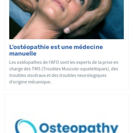
par mobilisations ou manipulations des sphères
articulaires, viscérales ou crâniennes.
Le réseau AFO garantit une assurance qualité de la
formation et de la pratique de l’ostéopathe rationnelle.
Les adhérents de l’AFO sont agréés par le ministère de la
Santé et sont enregistrés dans l’Annuaire Santé pour
L’ostéopathie est une médecine
avoir le droit d'user du titre d’ostéopathe et d'exercer les
manuelle
actes ostéopathiques.
Les ostéopathes de l’AFO sont les experts de la prise en
charge des TMS (Troubles Musculo-squelettiques), des
troubles viscéraux et des troubles neurologiques
d’origine mécanique.