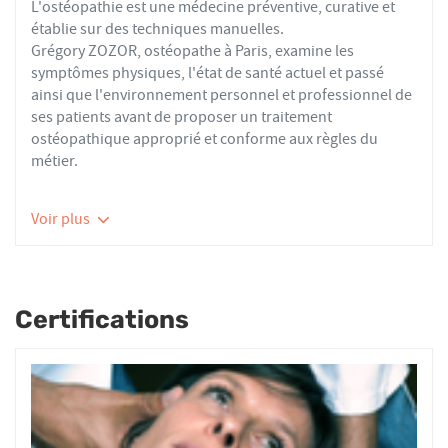
L'ostéopathie est une médecine préventive, curative et
établie sur des techniques manuelles.
Grégory ZOZOR, ostéopathe à Paris, examine les
symptômes physiques, l'état de santé actuel et passé
ainsi que l'environnement personnel et professionnel de
ses patients avant de proposer un traitement
ostéopathique approprié et conforme aux règles du
métier.
Les ostéopathes du réseau AFO effectuent des actes
Voir plus
thérapeutiques conformes aux recommandations de
bonnes pratiques de la Haute Autorité de Santé et de
l'Organisation Mondiale de la Santé. À ce titre, ils
prennent en charge les patients présentant des troubles
Certifications
fonctionnels d’ordre ostéoarticulaire, viscéral ou
neurologique, et qui ne sont pas physiologiquement
irréversibles.
Nourrissons, enfants, adultes ou seniors, actifs ou
sédentaires, avec des douleurs aiguës ou chroniques,
tous les patients reçoivent un traitement ostéopathique