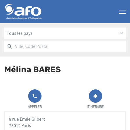
Menu
Tous les pays
RECHERCHER
UN
Ville,
POINT
Code
DE
Postal
VENTE
Mélina BARES
AFO
APPELER LE
JUSQU'AU
POINT DE
POINT
APPELER
ITINÉRAIRE
VENTE
DE
MÉLINA
VENTE
8 rue Emile Gilbert
BARES AU
MÉLINA
BARES
75012 Paris