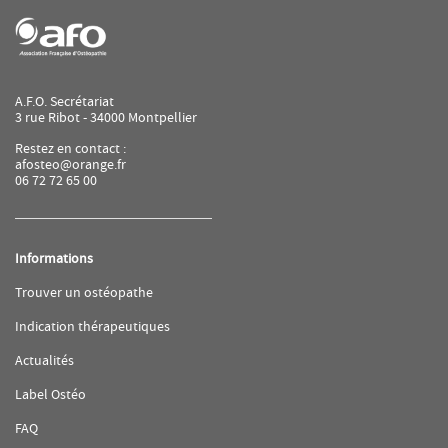
de
AFO
A.F.O. Secrétariat
3 rue Ribot - 34000 Montpellier
Restez en contact :
afosteo@orange.fr
06 72 72 65 00
Informations
(ouvre
Trouver un ostéopathe
dans
une
(ouvre
Indication thérapeutiques
nouvelle
dans
fenêtre)
une
(ouvre
Actualités
nouvelle
dans
fenêtre)
une
(ouvre
Label Ostéo
nouvelle
dans
fenêtre)
une
(ouvre
FAQ
nouvelle
dans