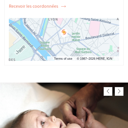
Recevoir les coordonnées
de
l'ostéopathe
Mélina
BARES
Terms of use
© 1987–2026 HERE, IGN