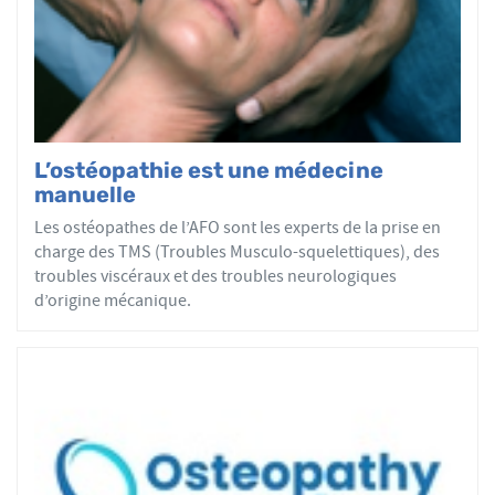
par mobilisations ou manipulations des sphères
articulaires, viscérales ou crâniennes.
Le réseau AFO garantit une assurance qualité de la
formation et de la pratique de l’ostéopathe rationnelle.
Les adhérents de l’AFO sont agréés par le ministère de la
Santé et sont enregistrés dans l’Annuaire Santé pour
L’ostéopathie est une médecine
avoir le droit d'user du titre d’ostéopathe et d'exercer les
manuelle
actes ostéopathiques.
Les ostéopathes de l’AFO sont les experts de la prise en
charge des TMS (Troubles Musculo-squelettiques), des
troubles viscéraux et des troubles neurologiques
d’origine mécanique.