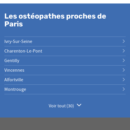
Les ostéopathes proches de
Paris
Ivry-Sur-Seine
Charenton-Le-Pont
Gentilly
Vincennes
Alfortville
Montrouge
Voir tout (30)
de
points
de
vente