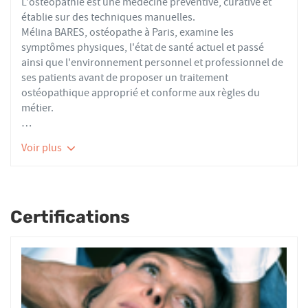
L'ostéopathie est une médecine préventive, curative et
établie sur des techniques manuelles.
Mélina BARES, ostéopathe à Paris, examine les
symptômes physiques, l'état de santé actuel et passé
ainsi que l'environnement personnel et professionnel de
ses patients avant de proposer un traitement
ostéopathique approprié et conforme aux règles du
métier.
Les ostéopathes du réseau AFO effectuent des actes
Voir plus
thérapeutiques conformes aux recommandations de
bonnes pratiques de la Haute Autorité de Santé et de
l'Organisation Mondiale de la Santé. À ce titre, ils
prennent en charge les patients présentant des troubles
Certifications
fonctionnels d’ordre ostéoarticulaire, viscéral ou
neurologique, et qui ne sont pas physiologiquement
irréversibles.
Nourrissons, enfants, adultes ou seniors, actifs ou
sédentaires, avec des douleurs aiguës ou chroniques,
tous les patients reçoivent un traitement ostéopathique