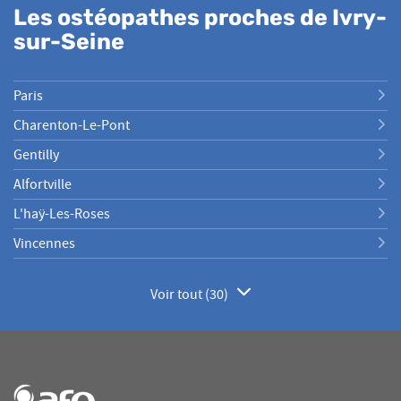
Les ostéopathes proches de Ivry-
sur-Seine
Paris
Charenton-Le-Pont
Gentilly
Alfortville
L'haÿ-Les-Roses
Vincennes
Voir tout (30)
de
points
de
vente
de
AFO