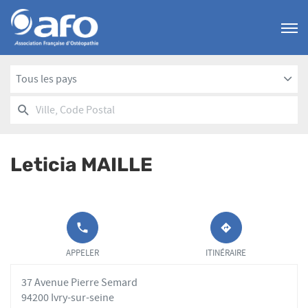
Menu
Tous les pays
RECHERCHER
UN
Ville,
POINT
Code
DE
Postal
VENTE
Leticia MAILLE
AFO
APPELER LE
JUSQU'AU
POINT DE
POINT
APPELER
ITINÉRAIRE
VENTE
DE
LETICIA
VENTE
37 Avenue Pierre Semard
MAILLE AU
LETICIA
MAILLE
94200 Ivry-sur-seine