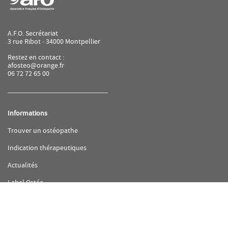
A.F.O. Secrétariat
3 rue Ribot - 34000 Montpellier
Restez en contact :
afosteo@orange.fr
06 72 72 65 00
Informations
(ouvre
Trouver un ostéopathe
dans
une
(ouvre
Indication thérapeutiques
nouvelle
dans
fenêtre)
une
(ouvre
Actualités
nouvelle
dans
fenêtre)
une
(ouvre
Label Ostéo
nouvelle
dans
fenêtre)
une
(ouvre
FAQ
nouvelle
dans
fenêtre)
une
nouvelle