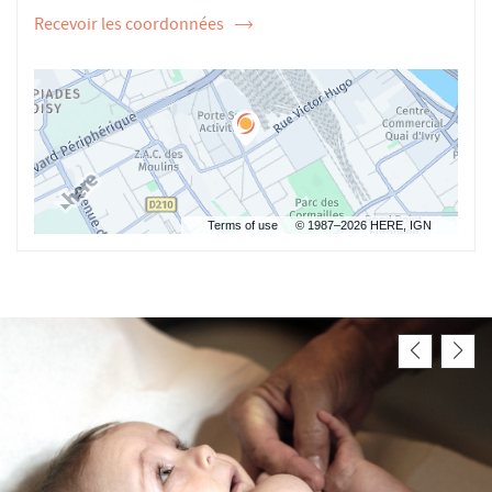
Recevoir les coordonnées
de
l'ostéopathe
Leticia
MAILLE
Terms of use
© 1987–2026 HERE, IGN