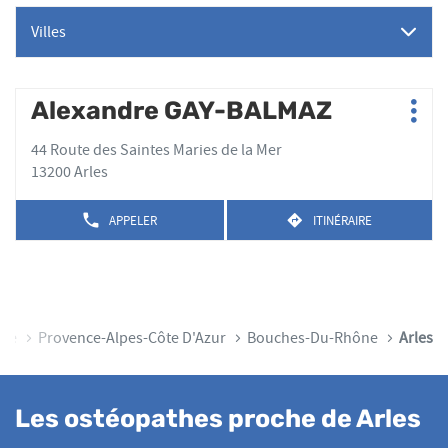
Villes
Appuyer
Alexandre GAY-BALMAZ
Point
Plus
sur
de
d'op
la
44 Route des Saintes Maries de la Mer
vente
touche
13200 Arles
:
ENTRÉE
pour
APPELER
ITINÉRAIRE
AFFICHER
JUSQU'AU
obtenir
LE
POINT
de
NUMÉRO
DE
plus
DE
VENTE
TÉLÉPHONE
amples
ALEXANDRE
DU
GAY-
informations
POINT
BALMAZ
nce
Provence-Alpes-Côte D'Azur
Bouches-Du-Rhône
Arles
DE
VENTE
ALEXANDRE
GAY-
Les ostéopathes proche de Arles
BALMAZ