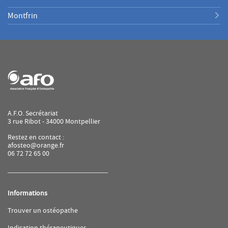
Montfrin
A.F.O. Secrétariat
3 rue Ribot - 34000 Montpellier
Restez en contact :
afosteo@orange.fr
06 72 72 65 00
Informations
(ouvre
Trouver un ostéopathe
dans
une
(ouvre
Indication thérapeutiques