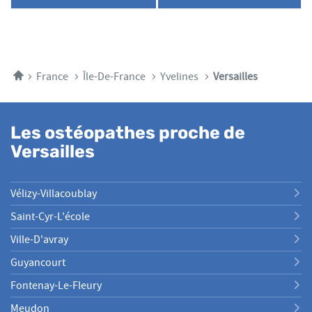
plus
LE
POINT
amples
NUMÉRO
DE
DE
informations
VENTE
TÉLÉPHONE
ELODIE
DU
LE
POINT
GOFF
Accueil
France
Île-De-France
Yvelines
Versailles
DE
VENTE
ELODIE
LE
Les ostéopathes proche de
GOFF
Versailles
Vélizy-Villacoublay
Saint-Cyr-L'école
Ville-D'avray
Guyancourt
Fontenay-Le-Fleury
Meudon