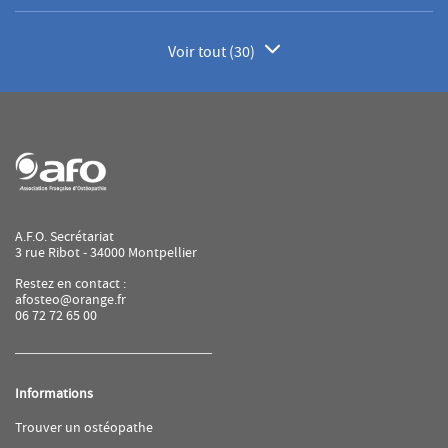
Voir tout (30)
de
points
de
vente
de
AFO
A.F.O. Secrétariat
3 rue Ribot - 34000 Montpellier
Restez en contact :
afosteo@orange.fr
06 72 72 65 00
Informations
(ouvre
Trouver un ostéopathe
dans