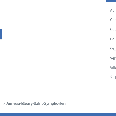
'options
Aun
Cha
Co
Cou
Org
Ver
Vil
R
r
Auneau-Bleury-Saint-Symphorien