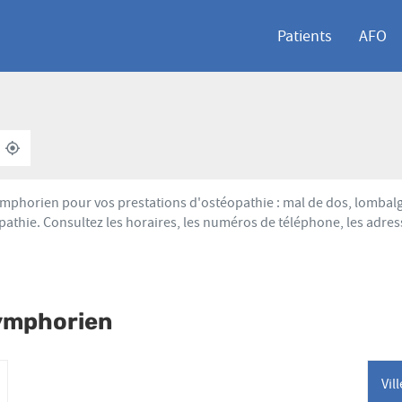
Patients
AFO
À
,
PROXIMITÉ
TROUVER
UN
POINT
phorien pour vos prestations d'ostéopathie : mal de dos, lombalgi
DE
athie. Consultez les horaires, les numéros de téléphone, les adres
VENTE
AFO
ymphorien
Vil
lus