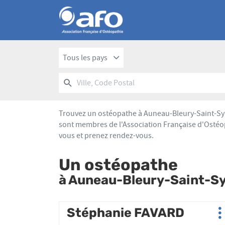
Tous les pays
RECHERCHER
UN
Ville,
POINT
Code
DE
Postal
VENTE
Trouvez un ostéopathe à Auneau-Bleury-Saint-Sym
AFO
sont membres de l'Association Française d'Ostéop
vous et prenez rendez-vous.
Un ostéopathe
à Auneau-Bleury-Saint-S
Appuyer
Stéphanie FAVARD
Point
P
sur
de