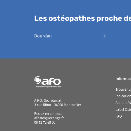
Les ostéopathes proche 
Dourdan
Informat
Trouver u
Indicatio
A.F.O. Secrétariat
Actualités
3 rue Ribot - 34000 Montpellier
Label Ost
Restez en contact :
(ouvr
FAQ
afosteo@orange.fr
dans
06 72 72 65 00
une
nouve