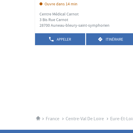
d
la
Ouvre dans 14 min
vente
touche
:
Centre Médical Carnot
ENTRÉE
3 Bis Rue Carnot
pour
28700 Auneau-bleury-saint-symphorien
obtenir
de
APPELER
ITINÉRAIRE
plus
AFFICHER
JUSQU'AU
LE
POINT
amples
NUMÉRO
DE
informations
DE
VENTE
TÉLÉPHONE
STÉPHANIE
DU
FAVARD
POINT
DE
VENTE
STÉPHANIE
FAVARD
Accueil
France
Centre-Val De Loire
Eure-Et-Loi