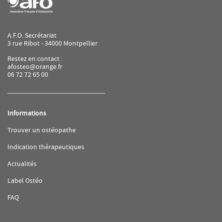
A.F.O. Secrétariat
3 rue Ribot - 34000 Montpellier
Restez en contact :
afosteo@orange.fr
06 72 72 65 00
Informations
(ouvre
Trouver un ostéopathe
dans
une
(ouvre
Indication thérapeutiques
nouvelle
dans
fenêtre)
une
(ouvre
Actualités
nouvelle
dans
fenêtre)
une
(ouvre
Label Ostéo
nouvelle
dans
fenêtre)
une
(ouvre
FAQ
nouvelle
dans
fenêtre)
une
nouvelle