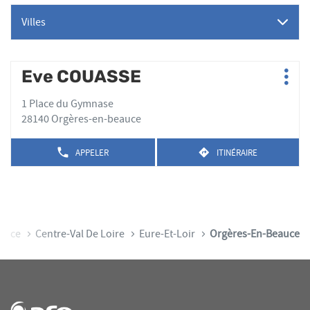
Villes
Appuyer
Eve COUASSE
Point
Plus
sur
de
d'op
la
1 Place du Gymnase
vente
touche
28140 Orgères-en-beauce
:
ENTRÉE
pour
APPELER
ITINÉRAIRE
AFFICHER
JUSQU'AU
obtenir
LE
POINT
de
NUMÉRO
DE
plus
DE
VENTE
TÉLÉPHONE
amples
EVE
DU
COUASSE
informations
POINT
rance
Centre-Val De Loire
Eure-Et-Loir
Orgères-En-Beauce
DE
VENTE
EVE
COUASSE