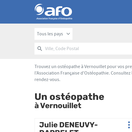
Tous les pays
RECHERCHER
UN
Ville,
POINT
Code
DE
Postal
VENTE
Trouvez un ostéopathe à Vernouillet pour vos pre
AFO
l'Association Française d'Ostéopathie. Consultez 
rendez-vous.
Un ostéopathe
à Vernouillet
Appuyer
Julie DENEUVY-
Point
P
sur
de