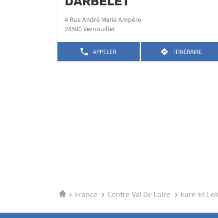
DARBELET
d
la
vente
touche
:
4 Rue André Marie Ampère
ENTRÉE
28500 Vernouillet
pour
obtenir
APPELER
ITINÉRAIRE
AFFICHER
JUSQU'AU
de
LE
POINT
plus
NUMÉRO
DE
amples
DE
VENTE
TÉLÉPHONE
informations
JULIE
DU
DENEUVY-
POINT
DARBELET
DE
VENTE
JULIE
DENEUVY-
DARBELET
Accueil
France
Centre-Val De Loire
Eure-Et-Loi