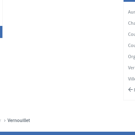
'options
Aun
Cha
Co
Cou
Org
Ver
Vil
R
r
Vernouillet