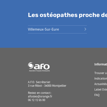
Les ostéopathes proche de
Villemeux-Sur-Eure
Informat
Trouver u
Indicatio
A.F.O. Secrétariat
Actualités
3 rue Ribot - 34000 Montpellier
Label Ost
Restez en contact :
(ouvr
FAQ
afosteo@orange.fr
dans
06 72 72 65 00
une
nouve