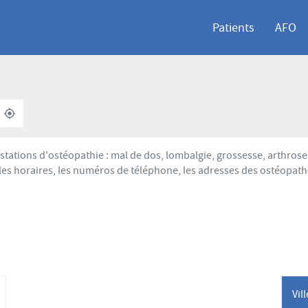
Patients
AFO
À
,
PROXIMITÉ
TROUVER
UN
POINT
stations d'ostéopathie : mal de dos, lombalgie, grossesse, arthro
DE
les horaires, les numéros de téléphone, les adresses des ostéopath
VENTE
AFO
Vil
lus