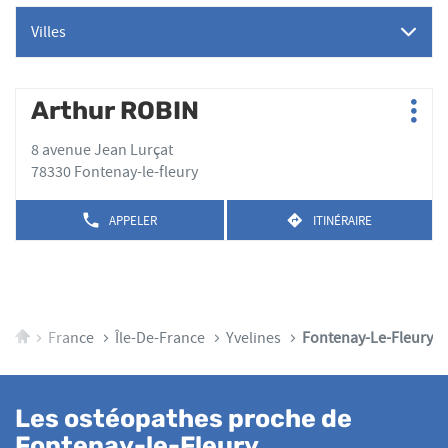
Villes
Appuyer
Arthur ROBIN
Point
Plus
sur
de
d'op
la
8 avenue Jean Lurçat
vente
touche
78330 Fontenay-le-fleury
:
ENTRÉE
pour
APPELER
ITINÉRAIRE
AFFICHER
JUSQU'AU
obtenir
LE
POINT
de
NUMÉRO
DE
plus
DE
VENTE
TÉLÉPHONE
amples
ARTHUR
DU
ROBIN
informations
POINT
Accueil
France
Île-De-France
Yvelines
Fontenay-Le-Fleury
DE
VENTE
ARTHUR
ROBIN
Les ostéopathes proche de
Fontenay-le-Fleury