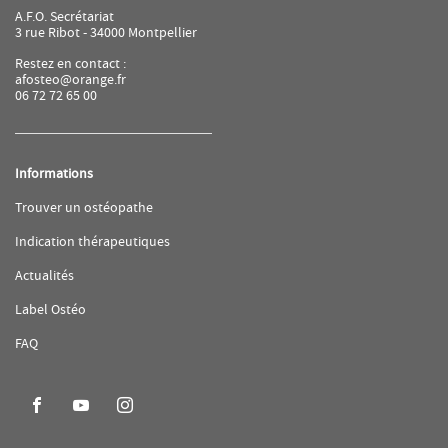
A.F.O. Secrétariat
3 rue Ribot - 34000 Montpellier
Restez en contact :
afosteo@orange.fr
06 72 72 65 00
Informations
(ouvre
Trouver un ostéopathe
dans
une
(ouvre
Indication thérapeutiques
nouvelle
dans
fenêtre)
une
(ouvre
Actualités
nouvelle
dans
fenêtre)
une
(ouvre
Label Ostéo
nouvelle
dans
fenêtre)
une
(ouvre
FAQ
nouvelle
dans
fenêtre)
une
nouvelle
fenêtre)
Aller
Aller
Aller
sur
sur
sur