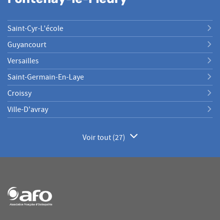
Saint-Cyr-L'école
Guyancourt
Versailles
Saint-Germain-En-Laye
Croissy
Ville-D'avray
Voir tout (27)
de
points
de
vente
de
AFO