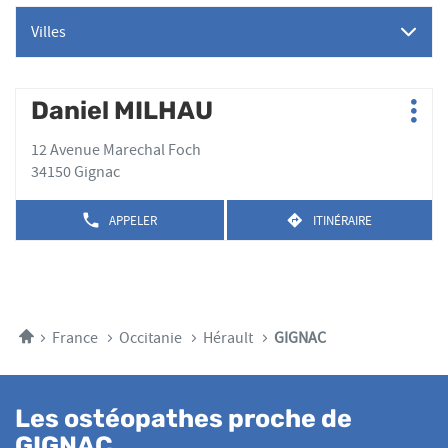
Villes
Appuyer
Daniel MILHAU
Point
Plus
sur
de
d'op
la
12 Avenue Marechal Foch
vente
touche
34150 Gignac
:
ENTRÉE
pour
APPELER
ITINÉRAIRE
AFFICHER
JUSQU'AU
obtenir
LE
POINT
de
NUMÉRO
DE
plus
DE
VENTE
TÉLÉPHONE
amples
DANIEL
DU
MILHAU
informations
POINT
Accueil
France
Occitanie
Hérault
GIGNAC
DE
VENTE
DANIEL
MILHAU
Les ostéopathes proche de
GIGNAC