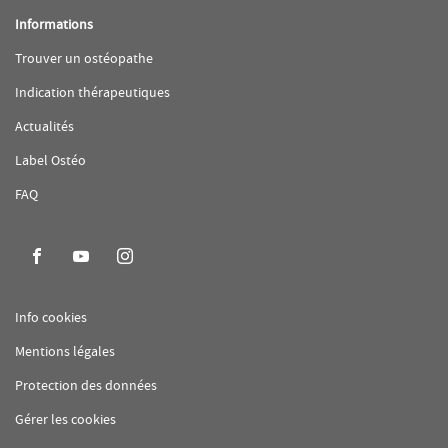
Informations
(ouvre
Trouver un ostéopathe
dans
une
(ouvre
Indication thérapeutiques
nouvelle
dans
fenêtre)
une
(ouvre
Actualités
nouvelle
dans
fenêtre)
une
(ouvre
Label Ostéo
nouvelle
dans
fenêtre)
une
(ouvre
FAQ
nouvelle
dans
fenêtre)
une
nouvelle
fenêtre)
Aller
Aller
Aller
sur
sur
sur
la
la
la
(ouvre
Info cookies
page
page
page
dans
(ouvre
Mentions légales
facebook
youtube
instagram
une
dans
nouvelle
de
de
de
(ouvre
Protection des données
une
fenêtre)
AFO
AFO
AFO
dans
nouvelle
Gérer les cookies
une
fenêtre)
nouvelle