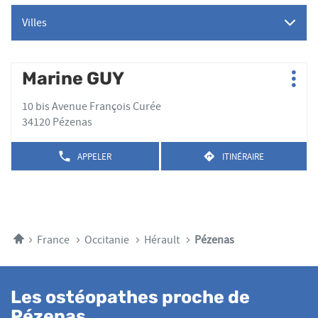
Villes
Appuyer
Marine GUY
Point
Plus
sur
de
d'op
la
10 bis Avenue François Curée
vente
touche
34120 Pézenas
:
ENTRÉE
pour
APPELER
ITINÉRAIRE
AFFICHER
JUSQU'AU
obtenir
LE
POINT
de
NUMÉRO
DE
plus
DE
VENTE
TÉLÉPHONE
amples
MARINE
DU
GUY
informations
POINT
Accueil
France
Occitanie
Hérault
Pézenas
DE
VENTE
MARINE
GUY
Les ostéopathes proche de
Pézenas