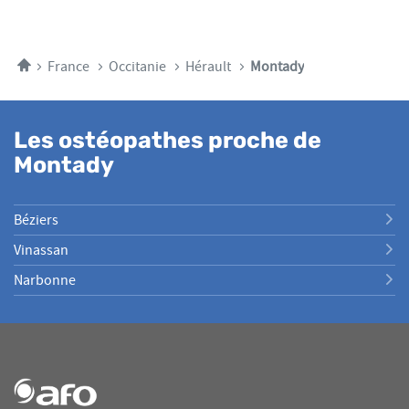
plus
VENTE
amples
RAU
WILFRIED
informations
Accueil
France
Occitanie
Hérault
Montady
Les ostéopathes proche de
Montady
Béziers
Vinassan
Narbonne