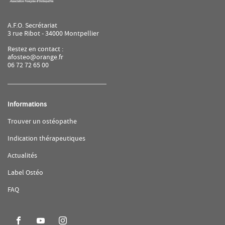
A.F.O. Secrétariat
3 rue Ribot - 34000 Montpellier
Restez en contact :
afosteo@orange.fr
06 72 72 65 00
Informations
(ouvre
Trouver un ostéopathe
dans
une
(ouvre
Indication thérapeutiques
nouvelle
dans
fenêtre)
une
(ouvre
Actualités
nouvelle
dans
fenêtre)
une
(ouvre
Label Ostéo
nouvelle
dans
fenêtre)
une
(ouvre
FAQ
nouvelle
dans
fenêtre)
une
nouvelle
fenêtre)