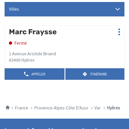
Villes
Appuyer
Marc Fraysse
Point
Plus
sur
de
d'op
la
Fermé
vente
touche
:
ENTRÉE
1 Avenue Aristide Briand
pour
83400 Hyères
obtenir
de
APPELER
ITINÉRAIRE
AFFICHER
JUSQU'AU
plus
LE
POINT
amples
NUMÉRO
DE
DE
informations
VENTE
TÉLÉPHONE
MARC
DU
FRAYSSE
POINT
Accueil
France
Provence-Alpes-Côte D'Azur
Var
Hyères
DE
VENTE
MARC
FRAYSSE