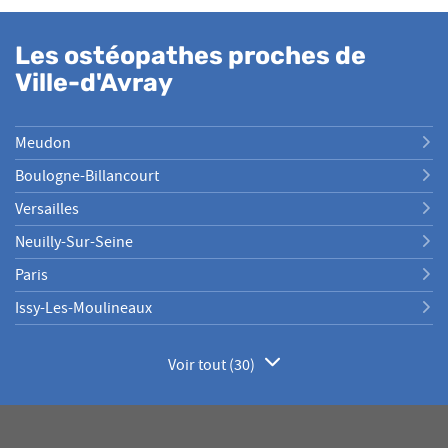
Les ostéopathes proches de
Ville-d'Avray
Meudon
Boulogne-Billancourt
Versailles
Neuilly-Sur-Seine
Paris
Issy-Les-Moulineaux
Voir tout (30)
de
points
de
vente