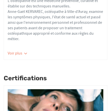
L'ostéopathie est une médecine préventive, curative et
établie sur des techniques manuelles.
Anne-Gaël KERVAREC, ostéopathe à Ville-d'Avray, examine
les symptômes physiques, l'état de santé actuel et passé
ainsi que l'environnement personnel et professionnel de
ses patients avant de proposer un traitement
ostéopathique approprié et conforme aux règles du
métier.
Les ostéopathes du réseau AFO effectuent des actes
Voir plus
thérapeutiques conformes aux recommandations de
bonnes pratiques de la Haute Autorité de Santé et de
l'Organisation Mondiale de la Santé. À ce titre, ils
prennent en charge les patients présentant des troubles
Certifications
fonctionnels d’ordre ostéoarticulaire, viscéral ou
neurologique, et qui ne sont pas physiologiquement
irréversibles.
Nourrissons, enfants, adultes ou seniors, actifs ou
sédentaires, avec des douleurs aiguës ou chroniques,
tous les patients reçoivent un traitement ostéopathique