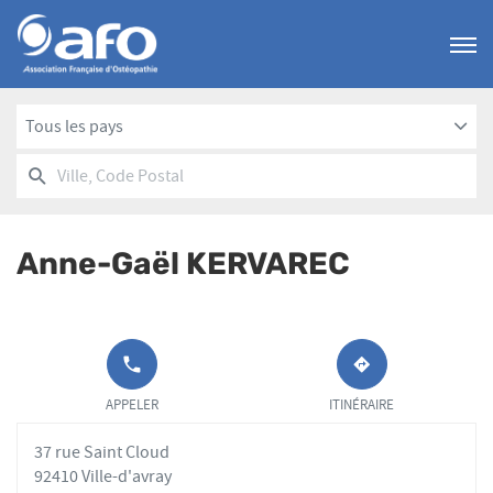
Menu
Tous les pays
RECHERCHER
UN
Ville,
POINT
Code
DE
Postal
VENTE
Anne-Gaël KERVAREC
AFO
APPELER LE
JUSQU'AU
POINT DE
POINT
APPELER
ITINÉRAIRE
VENTE ANNE-
DE
GAËL
VENTE
37 rue Saint Cloud
KERVAREC AU
ANNE-
GAËL
92410 Ville-d'avray
KERVAREC