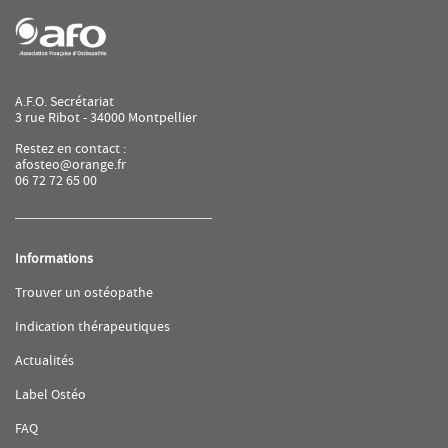
de
AFO
A.F.O. Secrétariat
3 rue Ribot - 34000 Montpellier
Restez en contact :
afosteo@orange.fr
06 72 72 65 00
Informations
(ouvre
Trouver un ostéopathe
dans
une
(ouvre
Indication thérapeutiques
nouvelle
dans
fenêtre)
une
(ouvre
Actualités
nouvelle
dans
fenêtre)
une
(ouvre
Label Ostéo
nouvelle
dans
fenêtre)
une
(ouvre
FAQ
nouvelle
dans