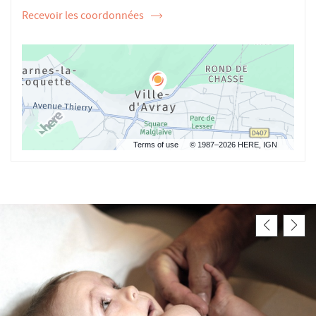
Recevoir les coordonnées
de
l'ostéopathe
Anne-
Gaël
KERVAREC
Terms of use
© 1987–2026 HERE, IGN