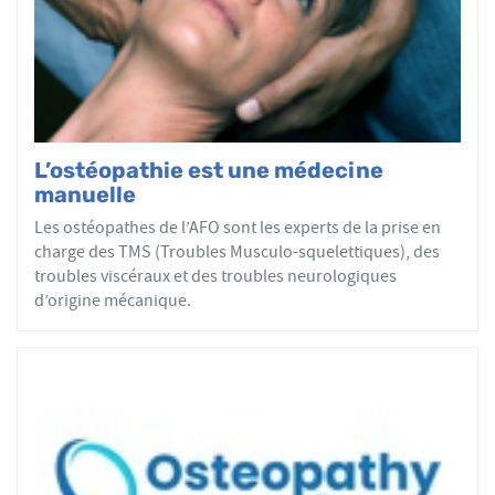
par mobilisations ou manipulations des sphères
articulaires, viscérales ou crâniennes.
Le réseau AFO garantit une assurance qualité de la
formation et de la pratique de l’ostéopathe rationnelle.
Les adhérents de l’AFO sont agréés par le ministère de la
Santé et sont enregistrés dans l’Annuaire Santé pour
L’ostéopathie est une médecine
avoir le droit d'user du titre d’ostéopathe et d'exercer les
manuelle
actes ostéopathiques.
Les ostéopathes de l’AFO sont les experts de la prise en
charge des TMS (Troubles Musculo-squelettiques), des
troubles viscéraux et des troubles neurologiques
d’origine mécanique.