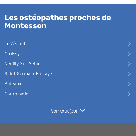
Les ostéopathes proches de
Montesson
Le Vésinet
Croissy
Neuilly-Sur-Seine
Saint-Germain-En-Laye
Puteaux
Courbevoie
Voir tout (30)
de
points
de
vente