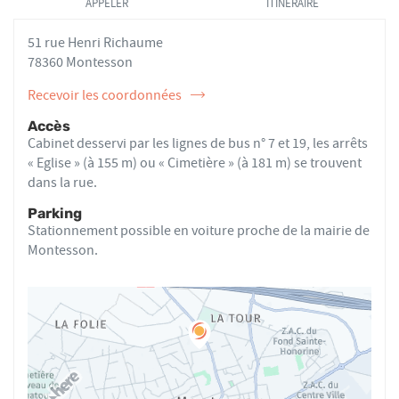
APPELER
ITINÉRAIRE
VENTE
DE
AMÉLIE BEAU
VENTE
51 rue Henri Richaume
AU
AMÉLIE
BEAU
78360 Montesson
Recevoir les coordonnées
de
l'ostéopathe
Accès
Amélie
Cabinet desservi par les lignes de bus n° 7 et 19, les arrêts
BEAU
« Eglise » (à 155 m) ou « Cimetière » (à 181 m) se trouvent
dans la rue.
Parking
Stationnement possible en voiture proche de la mairie de
Montesson.