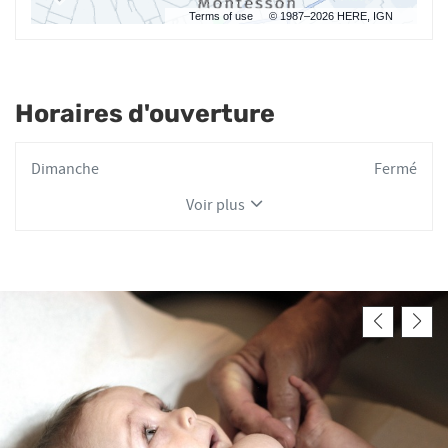
Terms of use
© 1987–2026 HERE, IGN
Horaires d'ouverture
Horaires
Dimanche
Fermé
d'ouverture
Voir plus
d'aujourd'hui
et
les
horaires
d'ouverture
du
point
de
vente
Amélie
BEAU