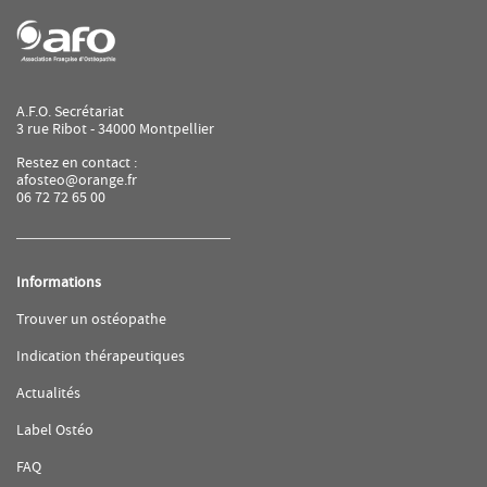
de
AFO
A.F.O. Secrétariat
3 rue Ribot - 34000 Montpellier
Restez en contact :
afosteo@orange.fr
06 72 72 65 00
Informations
(ouvre
Trouver un ostéopathe
dans
une
(ouvre
Indication thérapeutiques
nouvelle
dans
fenêtre)
une
(ouvre
Actualités
nouvelle
dans
fenêtre)
une
(ouvre
Label Ostéo
nouvelle
dans
fenêtre)
une
(ouvre
FAQ
nouvelle
dans