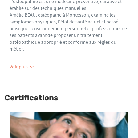
L'ostéopathie est une médecine préventive, curative et
établie sur des techniques manuelles.
Amélie BEAU, ostéopathe à Montesson, examine les
symptômes physiques, l'état de santé actuel et passé
ainsi que l'environnement personnel et professionnel de
ses patients avant de proposer un traitement
ostéopathique approprié et conforme aux règles du
métier.
Les ostéopathes du réseau AFO effectuent des actes
Voir plus
thérapeutiques conformes aux recommandations de
bonnes pratiques de la Haute Autorité de Santé et de
l'Organisation Mondiale de la Santé. À ce titre, ils
prennent en charge les patients présentant des troubles
Certifications
fonctionnels d’ordre ostéoarticulaire, viscéral ou
neurologique, et qui ne sont pas physiologiquement
irréversibles.
Nourrissons, enfants, adultes ou seniors, actifs ou
sédentaires, avec des douleurs aiguës ou chroniques,
tous les patients reçoivent un traitement ostéopathique