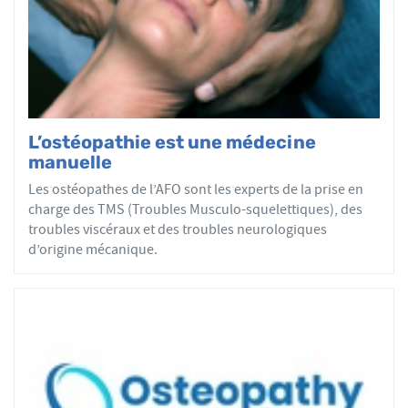
par mobilisations ou manipulations des sphères
articulaires, viscérales ou crâniennes.
Le réseau AFO garantit une assurance qualité de la
formation et de la pratique de l’ostéopathe rationnelle.
Les adhérents de l’AFO sont agréés par le ministère de la
Santé et sont enregistrés dans l’Annuaire Santé pour
L’ostéopathie est une médecine
avoir le droit d'user du titre d’ostéopathe et d'exercer les
manuelle
actes ostéopathiques.
Les ostéopathes de l’AFO sont les experts de la prise en
charge des TMS (Troubles Musculo-squelettiques), des
troubles viscéraux et des troubles neurologiques
d’origine mécanique.