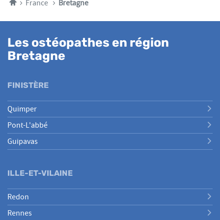
Accueil
sur
France
Bretagne
3,
Les ostéopathes en région
Bretagne
FINISTÈRE
Quimper
Pont-L'abbé
Guipavas
ILLE-ET-VILAINE
Redon
Rennes