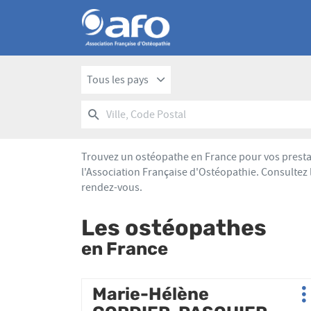
Tous les pays
RECHERCHER
UN
Ville,
POINT
Code
DE
Postal
VENTE
Trouvez un ostéopathe en France pour vos presta
AFO
l'Association Française d'Ostéopathie. Consultez 
rendez-vous.
Les ostéopathes
en France
Appuyer
Marie-Hélène
Point
P
sur
de