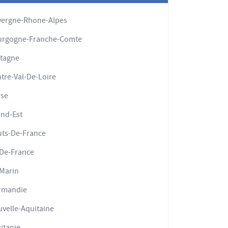
vergne-Rhone-Alpes
urgogne-Franche-Comte
tagne
tre-Val-De-Loire
rse
nd-Est
ts-De-France
-De-France
Marin
rmandie
velle-Aquitaine
itanie