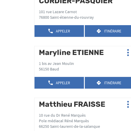
CORDIER-PASQUIER
d
la
vente
touche
:
101 rue Lazare Carnot
ENTRÉE
76800 Saint-étienne-du-rouvray
pour
obtenir
APPELER
ITINÉRAIRE
AFFICHER
JUSQU'AU
de
LE
POINT
plus
NUMÉRO
DE
amples
DE
Appuyer
VENTE
Maryline ETIENNE
Point
TÉLÉPHONE
informations
MARIE-
P
sur
de
DU
HÉLÈNE
d
la
POINT
1 bis av Jean Moulin
vente
CORDIER-
DE
touche
56150 Baud
PASQUIER
:
VENTE
ENTRÉE
MARIE-
pour
APPELER
HÉLÈNE
ITINÉRAIRE
AFFICHER
JUSQU'AU
obtenir
CORDIER-
LE
POINT
PASQUIER
de
NUMÉRO
DE
DE
plus
Appuyer
VENTE
Matthieu FRAISSE
Point
TÉLÉPHONE
MARYLINE
amples
P
sur
de
DU
ETIENNE
d
informations
la
POINT
10 rue du Dr René Marquès
vente
DE
touche
Pole médiacal Réné Marquès
:
VENTE
ENTRÉE
66250 Saint-laurent-de-la-salanque
MARYLINE