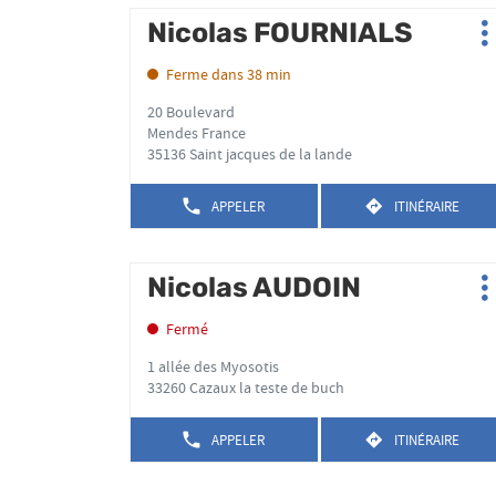
DE
Appuyer
VENTE
amples
Nicolas FOURNIALS
Point
TÉLÉPHONE
MÉLANIE
P
sur
informations
de
DU
BUAN
d
la
POINT
Ferme dans 38 min
vente
DE
touche
:
VENTE
20 Boulevard
ENTRÉE
MÉLANIE
Mendes France
pour
BUAN
35136 Saint jacques de la lande
obtenir
de
APPELER
ITINÉRAIRE
plus
AFFICHER
JUSQU'AU
LE
POINT
amples
NUMÉRO
DE
informations
DE
Appuyer
VENTE
Nicolas AUDOIN
Point
TÉLÉPHONE
NICOLAS
P
sur
de
DU
FOURNIALS
d
la
POINT
Fermé
vente
DE
touche
:
VENTE
1 allée des Myosotis
ENTRÉE
NICOLAS
33260 Cazaux la teste de buch
pour
FOURNIALS
obtenir
APPELER
ITINÉRAIRE
de
AFFICHER
JUSQU'AU
LE
POINT
plus
NUMÉRO
DE
amples