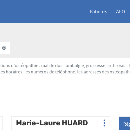
Patients
AFO
À
,
PROXIMITÉ
TROUVER
UN
POINT
tions d'ostéopathie : mal de dos, lombalgie, grossesse, arthrose.
DE
les horaires, les numéros de téléphone, les adresses des ostéopath
VENTE
AFO
Appuyer
Marie-Laure HUARD
Point
Ré
lus
Plus
sur
de